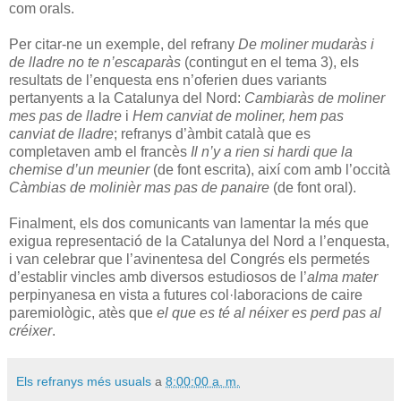
com orals.
Per citar-ne un exemple, del refrany
De moliner mudaràs i
de lladre no te n’escaparàs
(contingut en el tema 3), els
resultats de l’enquesta ens n’oferien dues variants
pertanyents a la Catalunya del Nord:
Cambiaràs de moliner
mes pas de lladre
i
Hem canviat de moliner, hem pas
canviat de lladre
; refranys d’àmbit català que es
completaven amb el francès
Il n’y a rien si hardi que la
chemise d’un meunier
(de font escrita), així com amb l’occità
Càmbias de molinièr mas pas de panaire
(de font oral).
Finalment, els dos comunicants van lamentar la més que
exigua representació de la Catalunya del Nord a l’enquesta,
i van celebrar que l’avinentesa del Congrés els permetés
d’establir vincles amb diversos estudiosos de l’
alma mater
perpinyanesa en vista a futures col·laboracions de caire
paremiològic, atès que
el que es té al néixer es perd pas al
créixer
.
Els refranys més usuals
a
8:00:00 a. m.