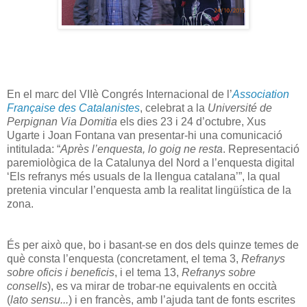
En el marc del VIIè Congrés Internacional de l’
Association
Française des Catalanistes
, celebrat a la
Université de
Perpignan Via Domitia
els dies 23 i 24 d’octubre, Xus
Ugarte i Joan Fontana van presentar-hi una comunicació
intitulada: “
Après l’enquesta, lo goig ne resta
. Representació
paremiològica de la Catalunya del Nord a l’enquesta digital
‘Els refranys més usuals de la llengua catalana’”, la qual
pretenia vincular l’enquesta amb la realitat lingüística de la
zona.
És per això que, bo i basant-se en dos dels quinze temes de
què consta l’enquesta (concretament, el tema 3,
Refranys
sobre oficis i beneficis
, i el tema 13,
Refranys sobre
consells
), es va mirar de trobar-ne equivalents en occità
(
lato sensu...
) i en francès, amb l’ajuda tant de fonts escrites