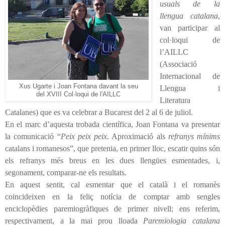
usuals de la
llengua catalana
,
van participar al
col·loqui de
l’AILLC
(Associació
Internacional de
Xus Ugarte i Joan Fontana davant la seu
Llengua i
del XVIII Col·loqui de l'AILLC
Literatura
Catalanes) que es va celebrar a Bucarest del 2 al 6 de juliol.
En el marc d’aquesta trobada científica, Joan Fontana va presentar
la comunicació “
Peix peix peix
. Aproximació als
refranys mínims
catalans i romanesos”, que pretenia, en primer lloc, escatir quins són
els refranys més breus en les dues llengües esmentades, i,
segonament, comparar-ne els resultats.
En aquest sentit, cal esmentar que el català i el romanès
coincideixen en la feliç notícia de comptar amb sengles
enciclopèdies paremiogràfiques de primer nivell; ens referim,
respectivament, a la mai prou lloada
Paremiologia catalana