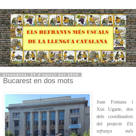
divendres, 24 d’agost del 2018
Bucarest en dos mots
Joan Fontana i
Xus Ugarte, dos
dels coordinadors
del projecte
Els
refranys més