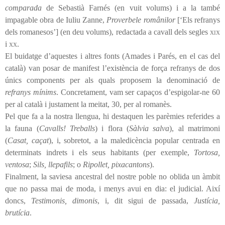
comparada
de Sebastià Farnés (en vuit volums) i a la també
impagable obra de Iuliu Zanne,
Proverbele românilor
[‘Els refranys
dels romanesos’] (en deu volums), redactada a cavall dels segles
xix
i
xx
.
El buidatge d’aquestes i altres fonts (Amades i Parés, en el cas del
català) van posar de manifest l’existència de força refranys de dos
únics components per als quals proposem la denominació de
refranys mínims
. Concretament, vam ser capaços d’espigolar-ne 60
per al català i justament la meitat, 30, per al romanès.
Pel que fa a la nostra llengua, hi destaquen les parèmies referides a
la fauna (
Cavalls! Treballs
) i flora (
Sàlvia salva
), al matrimoni
(
Casat, caçat
), i, sobretot, a la maledicència popular centrada en
determinats indrets i els seus habitants (per exemple,
Tortosa,
ventosa
;
Sils, llepafils
; o
Ripollet, pixacantons
).
Finalment, la saviesa ancestral del nostre poble no oblida un àmbit
que no passa mai de moda, i menys avui en dia: el judicial. Així
doncs,
Testimonis, dimonis
, i, dit sigui de passada,
Justícia,
brutícia
.